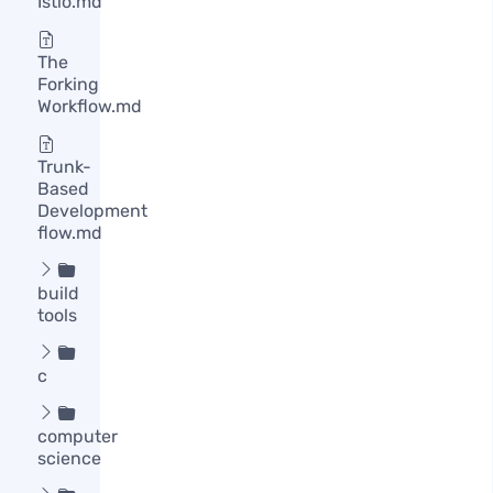
Istio.md
The
Forking
Workflow.md
Trunk-
Based
Development
flow.md

build
tools

c

computer
science