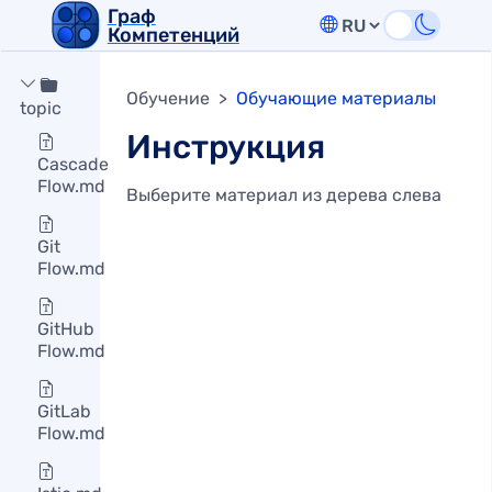
Граф
Компетенций

Обучение
>
Обучающие материалы
topic
Инструкция
Cascade
Flow.md
Выберите материал из дерева слева
Git
Flow.md
GitHub
Flow.md
GitLab
Flow.md