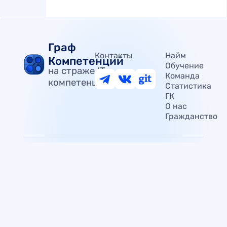
Граф
Контакты
Найм
Компетенций
Обучение
на страже IT
Команда
компетенций
Статистика
ГК
О нас
Гражданство
© 2025
Граф
v. 2026-02-11
Компетенций,
Ефремов
М.В.